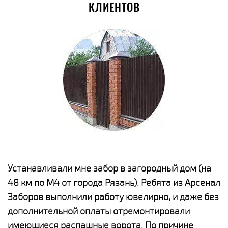
КЛИЕНТОВ
е
Устанавливали мне забор в загородный дом (на
Н
48 км по М4 от города Рязань). Ребята из Арсенал
р
Заборов выполнили работу ювелирно, и даже без
К
дополнительной оплаты отремонтировали
(
у
имеющиеся распашные ворота. По причине
с