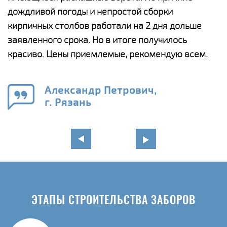
и,
дождливой погоды и непростой сборки
н
а
кирпичных столбов работали на 2 дня дольше
с
ги
заявленного срока. Но в итоге получилось
п
красиво. Цены приемлемые, рекомендую всем.
о
а
н
го
в
Александр Петрович,
г. Рязань
ЭТАПЫ СТРОИТЕЛЬСТВА ЗАБОРОВ