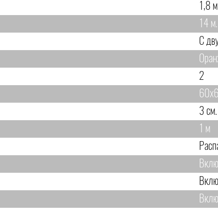
1,8 м
14 м.
С дв
Оран
2
60х6
3 см.
1 м
Расп
Вклю
Вклю
Вклю