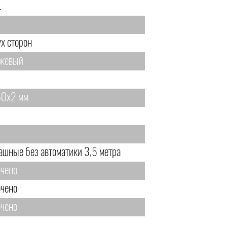
.
ух сторон
жевый
0х2 мм
ашные без автоматики 3,5 метра
чено
чено
чено