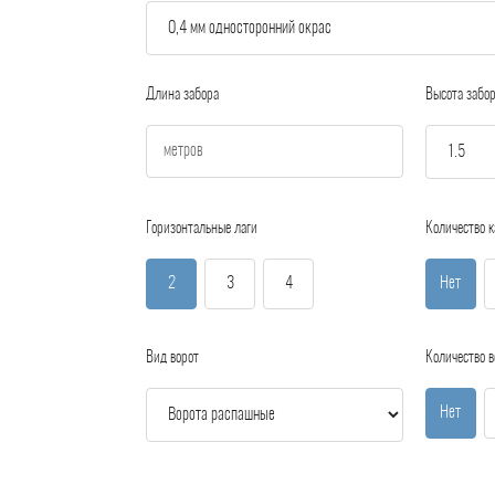
Длина забора
Высота забо
Горизонтальные лаги
Количество к
2
3
4
Нет
Вид ворот
Количество в
Нет