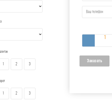
ра
алиток
1
2
3
орот
1
2
3