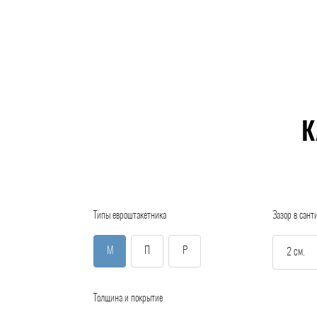
К
Типы евроштакетника
Зазор в сант
М
П
Р
Толщина и покрытие