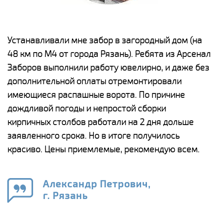
е
Устанавливали мне забор в загородный дом (на
Н
48 км по М4 от города Рязань). Ребята из Арсенал
р
Заборов выполнили работу ювелирно, и даже без
К
дополнительной оплаты отремонтировали
(
у
имеющиеся распашные ворота. По причине
с
и,
дождливой погоды и непростой сборки
н
а
кирпичных столбов работали на 2 дня дольше
с
ги
заявленного срока. Но в итоге получилось
п
красиво. Цены приемлемые, рекомендую всем.
о
а
н
го
в
Александр Петрович,
г. Рязань