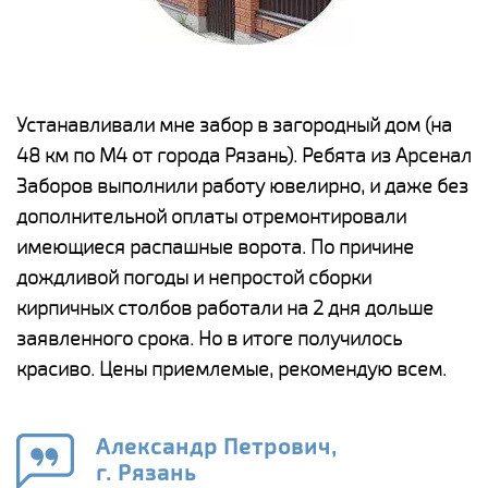
е
Устанавливали мне забор в загородный дом (на
Н
48 км по М4 от города Рязань). Ребята из Арсенал
р
Заборов выполнили работу ювелирно, и даже без
К
дополнительной оплаты отремонтировали
(
у
имеющиеся распашные ворота. По причине
с
и,
дождливой погоды и непростой сборки
н
а
кирпичных столбов работали на 2 дня дольше
с
ги
заявленного срока. Но в итоге получилось
п
красиво. Цены приемлемые, рекомендую всем.
о
а
н
го
в
Александр Петрович,
г. Рязань