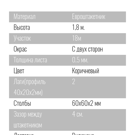
Материал
Евроштакетник
Высота
1,8 м.
Участок
18м
Окрас
С двух сторон
Толщина листа
0,5 мм.
Цвет
Коричневый
Лаги(профиль
2
40х20х2мм)
Столбы
60х60х2 мм
Зазор между
4 см.
штакетником