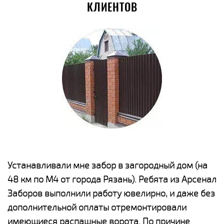
КЛИЕНТОВ
е
Устанавливали мне забор в загородный дом (на
Н
48 км по М4 от города Рязань). Ребята из Арсенал
р
Заборов выполнили работу ювелирно, и даже без
К
дополнительной оплаты отремонтировали
(
у
имеющиеся распашные ворота. По причине
с