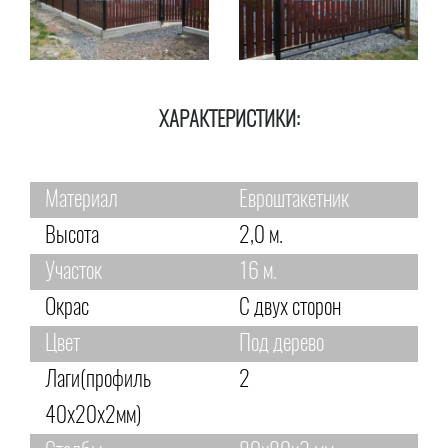
ХАРАКТЕРИСТИКИ:
Материал
Евроштакетник
Высота
2,0 м.
Участок
16 м.
Окрас
С двух сторон
Цвет
Под дерево
Лаги(профиль
2
40х20х2мм)