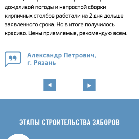
и,
дождливой погоды и непростой сборки
н
а
кирпичных столбов работали на 2 дня дольше
с
ги
заявленного срока. Но в итоге получилось
п
красиво. Цены приемлемые, рекомендую всем.
о
а
н
го
в
Александр Петрович,
г. Рязань
ЭТАПЫ СТРОИТЕЛЬСТВА ЗАБОРОВ