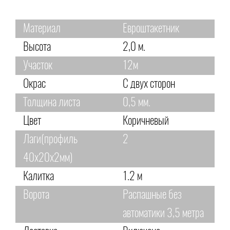
Материал
Евроштакетник
Высота
2,0 м.
Участок
12м
Окрас
С двух сторон
Толщина листа
0,5 мм.
Цвет
Коричневый
Лаги(профиль
2
40х20х2мм)
Калитка
1.2 м
Ворота
Распашные без
автоматики 3,5 метра