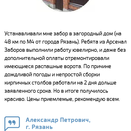
е
Устанавливали мне забор в загородный дом (на
Н
48 км по М4 от города Рязань). Ребята из Арсенал
р
Заборов выполнили работу ювелирно, и даже без
К
дополнительной оплаты отремонтировали
(
у
имеющиеся распашные ворота. По причине
с
и,
дождливой погоды и непростой сборки
н
а
кирпичных столбов работали на 2 дня дольше
с
ги
заявленного срока. Но в итоге получилось
п
красиво. Цены приемлемые, рекомендую всем.
о
а
н
го
в
Александр Петрович,
г. Рязань