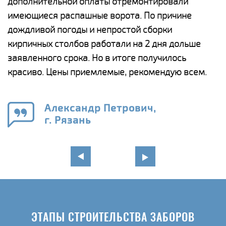
дополнительной оплаты отремонтировали
(
у
имеющиеся распашные ворота. По причине
с
и,
дождливой погоды и непростой сборки
н
а
кирпичных столбов работали на 2 дня дольше
с
ги
заявленного срока. Но в итоге получилось
п
красиво. Цены приемлемые, рекомендую всем.
о
а
н
го
в
Александр Петрович,
г. Рязань
ЭТАПЫ СТРОИТЕЛЬСТВА ЗАБОРОВ