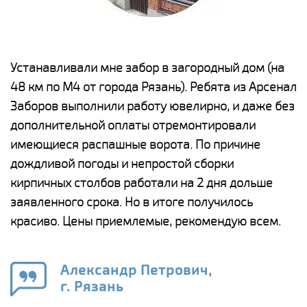
е
Устанавливали мне забор в загородный дом (на
Н
48 км по М4 от города Рязань). Ребята из Арсенал
р
Заборов выполнили работу ювелирно, и даже без
К
дополнительной оплаты отремонтировали
(
у
имеющиеся распашные ворота. По причине
с
и,
дождливой погоды и непростой сборки
н
а
кирпичных столбов работали на 2 дня дольше
с
ги
заявленного срока. Но в итоге получилось
п
красиво. Цены приемлемые, рекомендую всем.
о
а
н
го
в
Александр Петрович,
г. Рязань