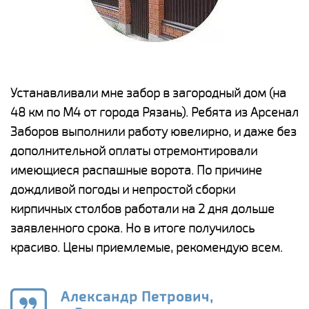
е
Устанавливали мне забор в загородный дом (на
Н
48 км по М4 от города Рязань). Ребята из Арсенал
р
Заборов выполнили работу ювелирно, и даже без
К
дополнительной оплаты отремонтировали
(
у
имеющиеся распашные ворота. По причине
с
и,
дождливой погоды и непростой сборки
н
а
кирпичных столбов работали на 2 дня дольше
с
ги
заявленного срока. Но в итоге получилось
п
красиво. Цены приемлемые, рекомендую всем.
о
а
н
го
в
Александр Петрович,