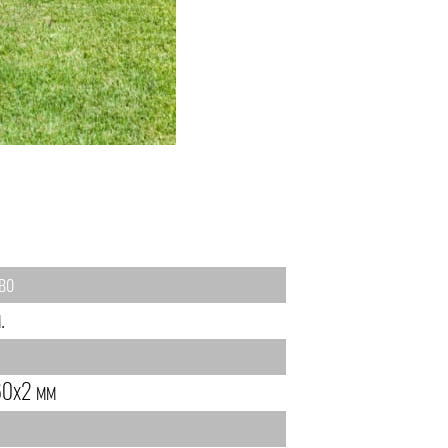
во
.
0х2 мм