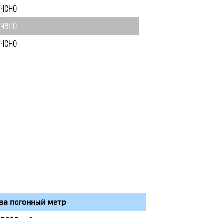
чено
чено
чено
за погонный метр