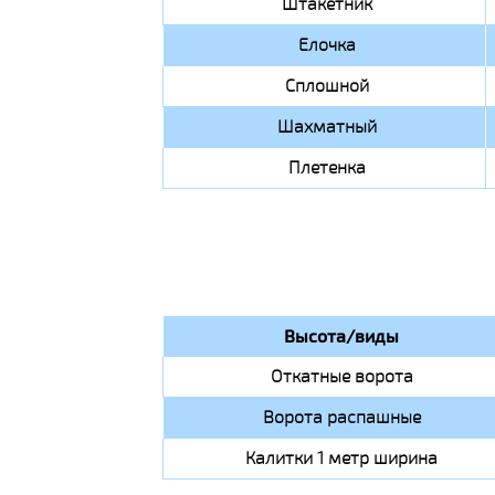
Штакетник
Елочка
Сплошной
Шахматный
Плетенка
Высота/виды
Откатные ворота
Ворота распашные
Калитки 1 метр ширина