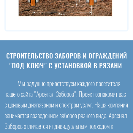
СТРОИТЕЛЬСТВО ЗАБОРОВ И ОГРАЖДЕНИЙ
"ПОД КЛЮЧ" С УСТАНОВКОЙ В РЯЗАНИ.
Мы радушно приветствуем каждого посетителя
нашего сайта "Арсенал Заборов". Проект ознакомит вас
с ценовым диапазоном и спектром услуг. Наша компания
занимается возведением заборов разного вида. Арсенал
Заборов отличается индивидуальным подходом к