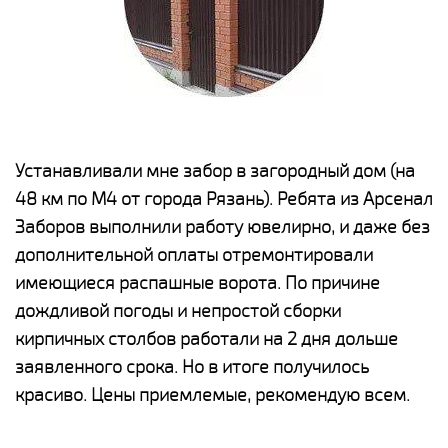
е
Устанавливали мне забор в загородный дом (на
Н
48 км по М4 от города Рязань). Ребята из Арсенал
р
Заборов выполнили работу ювелирно, и даже без
К
дополнительной оплаты отремонтировали
(
у
имеющиеся распашные ворота. По причине
с
и,
дождливой погоды и непростой сборки
н
а
кирпичных столбов работали на 2 дня дольше
с
ги
заявленного срока. Но в итоге получилось
п
красиво. Цены приемлемые, рекомендую всем.
о
а
н