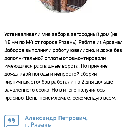
е
Устанавливали мне забор в загородный дом (на
Н
48 км по М4 от города Рязань). Ребята из Арсенал
р
Заборов выполнили работу ювелирно, и даже без
К
дополнительной оплаты отремонтировали
(
у
имеющиеся распашные ворота. По причине
с
и,
дождливой погоды и непростой сборки
н
а
кирпичных столбов работали на 2 дня дольше
с
ги
заявленного срока. Но в итоге получилось
п
красиво. Цены приемлемые, рекомендую всем.
о
а
н
го
в
Александр Петрович,
г. Рязань