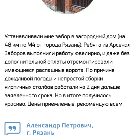
е
Устанавливали мне забор в загородный дом (на
Н
48 км по М4 от города Рязань). Ребята из Арсенал
р
Заборов выполнили работу ювелирно, и даже без
К
дополнительной оплаты отремонтировали
(
у
имеющиеся распашные ворота. По причине
с
и,
дождливой погоды и непростой сборки
н
а
кирпичных столбов работали на 2 дня дольше
с
ги
заявленного срока. Но в итоге получилось
п
красиво. Цены приемлемые, рекомендую всем.
о
а
н
го
в
Александр Петрович,
г. Рязань