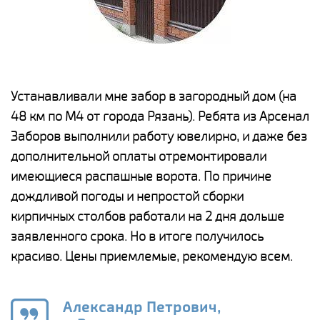
е
Устанавливали мне забор в загородный дом (на
Н
48 км по М4 от города Рязань). Ребята из Арсенал
р
Заборов выполнили работу ювелирно, и даже без
К
дополнительной оплаты отремонтировали
(
у
имеющиеся распашные ворота. По причине
с
и,
дождливой погоды и непростой сборки
н
а
кирпичных столбов работали на 2 дня дольше
с
ги
заявленного срока. Но в итоге получилось
п
красиво. Цены приемлемые, рекомендую всем.
о
а
н
го
в
Александр Петрович,