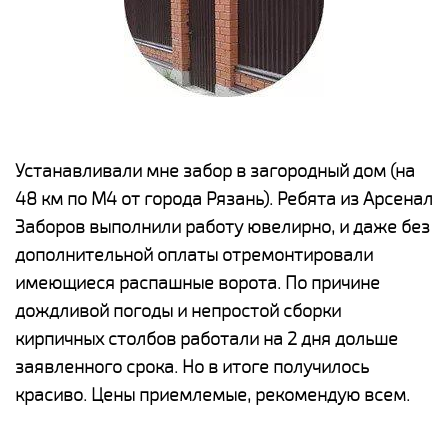
е
Устанавливали мне забор в загородный дом (на
Н
48 км по М4 от города Рязань). Ребята из Арсенал
р
Заборов выполнили работу ювелирно, и даже без
К
дополнительной оплаты отремонтировали
(
у
имеющиеся распашные ворота. По причине
с
и,
дождливой погоды и непростой сборки
н
а
кирпичных столбов работали на 2 дня дольше
с
ги
заявленного срока. Но в итоге получилось
п
красиво. Цены приемлемые, рекомендую всем.
о
а
н