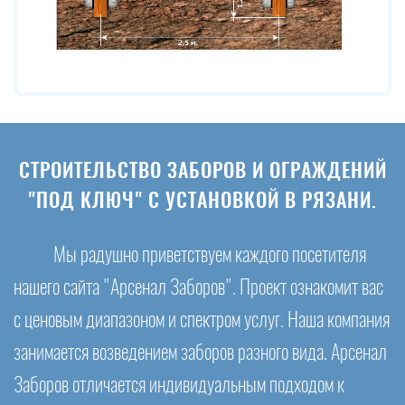
СТРОИТЕЛЬСТВО ЗАБОРОВ И ОГРАЖДЕНИЙ
"ПОД КЛЮЧ" С УСТАНОВКОЙ В РЯЗАНИ.
Мы радушно приветствуем каждого посетителя
нашего сайта "Арсенал Заборов". Проект ознакомит вас
с ценовым диапазоном и спектром услуг. Наша компания
занимается возведением заборов разного вида. Арсенал
Заборов отличается индивидуальным подходом к