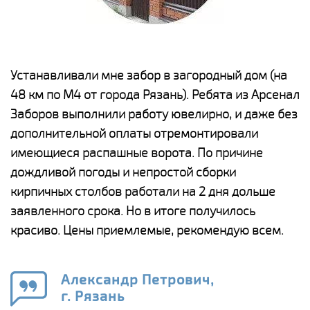
е
Устанавливали мне забор в загородный дом (на
Н
48 км по М4 от города Рязань). Ребята из Арсенал
р
Заборов выполнили работу ювелирно, и даже без
К
дополнительной оплаты отремонтировали
(
у
имеющиеся распашные ворота. По причине
с
и,
дождливой погоды и непростой сборки
н
а
кирпичных столбов работали на 2 дня дольше
с
ги
заявленного срока. Но в итоге получилось
п
красиво. Цены приемлемые, рекомендую всем.
о
а
н
го
в
Александр Петрович,
г. Рязань