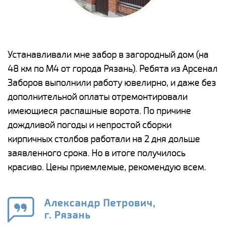
е
Устанавливали мне забор в загородный дом (на
Н
48 км по М4 от города Рязань). Ребята из Арсенал
р
Заборов выполнили работу ювелирно, и даже без
К
дополнительной оплаты отремонтировали
(
у
имеющиеся распашные ворота. По причине
с
и,
дождливой погоды и непростой сборки
н
а
кирпичных столбов работали на 2 дня дольше
с
ги
заявленного срока. Но в итоге получилось
п
красиво. Цены приемлемые, рекомендую всем.
о
а
н
го
в
Александр Петрович,
г. Рязань