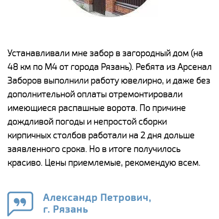
е
Устанавливали мне забор в загородный дом (на
Н
48 км по М4 от города Рязань). Ребята из Арсенал
р
Заборов выполнили работу ювелирно, и даже без
К
дополнительной оплаты отремонтировали
(
у
имеющиеся распашные ворота. По причине
с
и,
дождливой погоды и непростой сборки
н
а
кирпичных столбов работали на 2 дня дольше
с
ги
заявленного срока. Но в итоге получилось
п
красиво. Цены приемлемые, рекомендую всем.
о
а
н
го
в
Александр Петрович,
г. Рязань