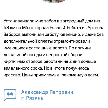
е
Устанавливали мне забор в загородный дом (на
Н
48 км по М4 от города Рязань). Ребята из Арсенал
р
Заборов выполнили работу ювелирно, и даже без
К
дополнительной оплаты отремонтировали
(
у
имеющиеся распашные ворота. По причине
с
и,
дождливой погоды и непростой сборки
н
а
кирпичных столбов работали на 2 дня дольше
с
ги
заявленного срока. Но в итоге получилось
п
красиво. Цены приемлемые, рекомендую всем.
о
а
н
го
в
Александр Петрович,
г. Рязань