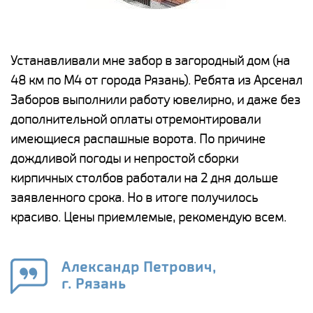
е
Устанавливали мне забор в загородный дом (на
Н
48 км по М4 от города Рязань). Ребята из Арсенал
р
Заборов выполнили работу ювелирно, и даже без
К
дополнительной оплаты отремонтировали
(
у
имеющиеся распашные ворота. По причине
с
и,
дождливой погоды и непростой сборки
н
а
кирпичных столбов работали на 2 дня дольше
с
ги
заявленного срока. Но в итоге получилось
п
красиво. Цены приемлемые, рекомендую всем.
о
а
н
го
в
Александр Петрович,
г. Рязань