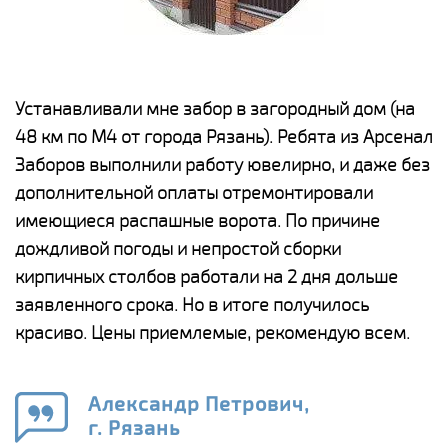
е
Устанавливали мне забор в загородный дом (на
Н
48 км по М4 от города Рязань). Ребята из Арсенал
р
Заборов выполнили работу ювелирно, и даже без
К
дополнительной оплаты отремонтировали
(
у
имеющиеся распашные ворота. По причине
с
и,
дождливой погоды и непростой сборки
н
а
кирпичных столбов работали на 2 дня дольше
с
ги
заявленного срока. Но в итоге получилось
п
красиво. Цены приемлемые, рекомендую всем.
о
а
н
го
в
Александр Петрович,
г. Рязань