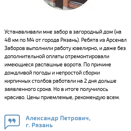
е
Устанавливали мне забор в загородный дом (на
Н
48 км по М4 от города Рязань). Ребята из Арсенал
р
Заборов выполнили работу ювелирно, и даже без
К
дополнительной оплаты отремонтировали
(
у
имеющиеся распашные ворота. По причине
с
и,
дождливой погоды и непростой сборки
н
а
кирпичных столбов работали на 2 дня дольше
с
ги
заявленного срока. Но в итоге получилось
п
красиво. Цены приемлемые, рекомендую всем.
о
а
н
го
в
Александр Петрович,
г. Рязань