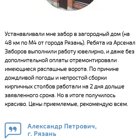
е
Устанавливали мне забор в загородный дом (на
Н
48 км по М4 от города Рязань). Ребята из Арсенал
р
Заборов выполнили работу ювелирно, и даже без
К
дополнительной оплаты отремонтировали
(
у
имеющиеся распашные ворота. По причине
с
и,
дождливой погоды и непростой сборки
н
а
кирпичных столбов работали на 2 дня дольше
с
ги
заявленного срока. Но в итоге получилось
п
красиво. Цены приемлемые, рекомендую всем.
о
а
н
го
в
Александр Петрович,
г. Рязань