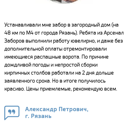
е
Устанавливали мне забор в загородный дом (на
Н
48 км по М4 от города Рязань). Ребята из Арсенал
р
Заборов выполнили работу ювелирно, и даже без
К
дополнительной оплаты отремонтировали
(
у
имеющиеся распашные ворота. По причине
с
и,
дождливой погоды и непростой сборки
н
а
кирпичных столбов работали на 2 дня дольше
с
ги
заявленного срока. Но в итоге получилось
п
красиво. Цены приемлемые, рекомендую всем.
о
а
н
го
в
Александр Петрович,
г. Рязань