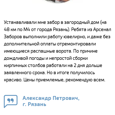
е
Устанавливали мне забор в загородный дом (на
Н
48 км по М4 от города Рязань). Ребята из Арсенал
р
Заборов выполнили работу ювелирно, и даже без
К
дополнительной оплаты отремонтировали
(
у
имеющиеся распашные ворота. По причине
с
и,
дождливой погоды и непростой сборки
н
а
кирпичных столбов работали на 2 дня дольше
с
ги
заявленного срока. Но в итоге получилось
п
красиво. Цены приемлемые, рекомендую всем.
о
а
н
го
в
Александр Петрович,
г. Рязань