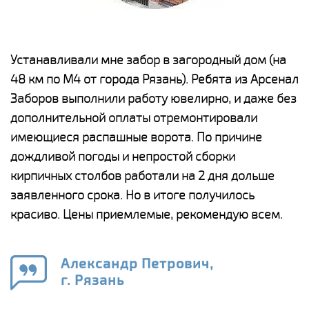
е
Устанавливали мне забор в загородный дом (на
Н
48 км по М4 от города Рязань). Ребята из Арсенал
р
Заборов выполнили работу ювелирно, и даже без
К
дополнительной оплаты отремонтировали
(
у
имеющиеся распашные ворота. По причине
с
и,
дождливой погоды и непростой сборки
н
а
кирпичных столбов работали на 2 дня дольше
с
ги
заявленного срока. Но в итоге получилось
п
красиво. Цены приемлемые, рекомендую всем.
о
а
н
го
в
Александр Петрович,
г. Рязань