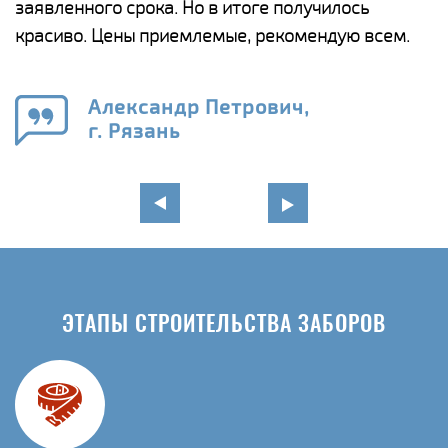
ги
заявленного срока. Но в итоге получилось
п
красиво. Цены приемлемые, рекомендую всем.
о
а
н
го
в
Александр Петрович,
г. Рязань
ЭТАПЫ СТРОИТЕЛЬСТВА ЗАБОРОВ