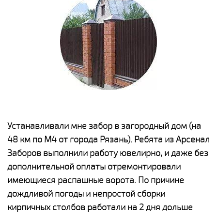
е
Устанавливали мне забор в загородный дом (на
Н
48 км по М4 от города Рязань). Ребята из Арсенал
р
Заборов выполнили работу ювелирно, и даже без
К
дополнительной оплаты отремонтировали
(
у
имеющиеся распашные ворота. По причине
с
и,
дождливой погоды и непростой сборки
н
а
кирпичных столбов работали на 2 дня дольше
с