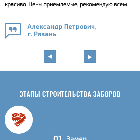
красиво. Цены приемлемые, рекомендую всем.
о
а
н
го
в
Александр Петрович,
г. Рязань
ЭТАПЫ СТРОИТЕЛЬСТВА ЗАБОРОВ
01
Замер