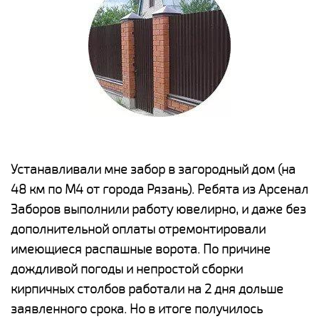
е
Устанавливали мне забор в загородный дом (на
Н
48 км по М4 от города Рязань). Ребята из Арсенал
р
Заборов выполнили работу ювелирно, и даже без
К
дополнительной оплаты отремонтировали
(
у
имеющиеся распашные ворота. По причине
с
и,
дождливой погоды и непростой сборки
н
а
кирпичных столбов работали на 2 дня дольше
с
ги
заявленного срока. Но в итоге получилось
п