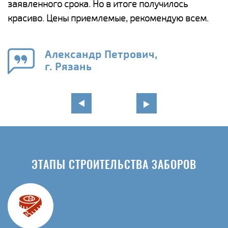
ги
заявленного срока. Но в итоге получилось
п
красиво. Цены приемлемые, рекомендую всем.
о
а
н
го
в
Александр Петрович,
г. Рязань
ЭТАПЫ СТРОИТЕЛЬСТВА ЗАБОРОВ