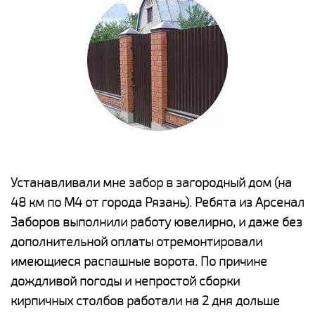
е
Устанавливали мне забор в загородный дом (на
Н
48 км по М4 от города Рязань). Ребята из Арсенал
р
Заборов выполнили работу ювелирно, и даже без
К
дополнительной оплаты отремонтировали
(
у
имеющиеся распашные ворота. По причине
с
и,
дождливой погоды и непростой сборки
н
а
кирпичных столбов работали на 2 дня дольше
с