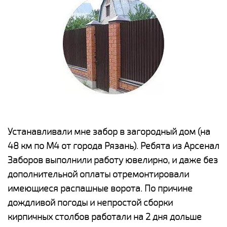
е
Устанавливали мне забор в загородный дом (на
Н
48 км по М4 от города Рязань). Ребята из Арсенал
р
Заборов выполнили работу ювелирно, и даже без
К
дополнительной оплаты отремонтировали
(
у
имеющиеся распашные ворота. По причине
с
и,
дождливой погоды и непростой сборки
н
а
кирпичных столбов работали на 2 дня дольше
с