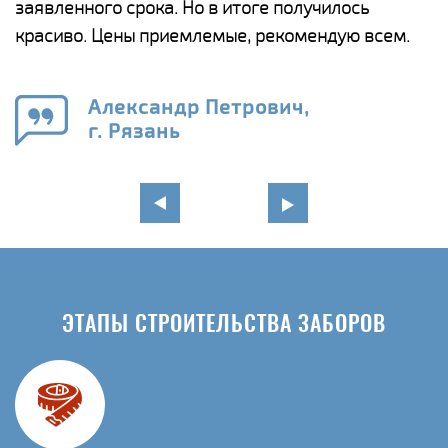
ги
заявленного срока. Но в итоге получилось
п
красиво. Цены приемлемые, рекомендую всем.
о
а
н
го
в
Александр Петрович,
г. Рязань
ЭТАПЫ СТРОИТЕЛЬСТВА ЗАБОРОВ