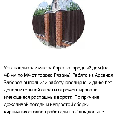
е
Устанавливали мне забор в загородный дом (на
Н
48 км по М4 от города Рязань). Ребята из Арсенал
р
Заборов выполнили работу ювелирно, и даже без
К
дополнительной оплаты отремонтировали
(
у
имеющиеся распашные ворота. По причине
с
и,
дождливой погоды и непростой сборки
н
а
кирпичных столбов работали на 2 дня дольше
с