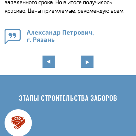
ги
заявленного срока. Но в итоге получилось
п
красиво. Цены приемлемые, рекомендую всем.
о
а
н
го
в
Александр Петрович,
г. Рязань
ЭТАПЫ СТРОИТЕЛЬСТВА ЗАБОРОВ