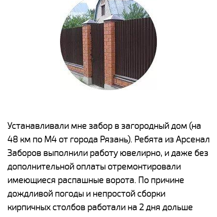
е
Устанавливали мне забор в загородный дом (на
Н
48 км по М4 от города Рязань). Ребята из Арсенал
р
Заборов выполнили работу ювелирно, и даже без
К
дополнительной оплаты отремонтировали
(
у
имеющиеся распашные ворота. По причине
с
и,
дождливой погоды и непростой сборки
н
а
кирпичных столбов работали на 2 дня дольше
с