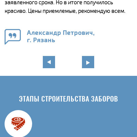
ги
заявленного срока. Но в итоге получилось
п
красиво. Цены приемлемые, рекомендую всем.
о
а
н
го
в
Александр Петрович,
г. Рязань
ЭТАПЫ СТРОИТЕЛЬСТВА ЗАБОРОВ