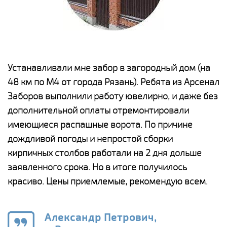
е
Устанавливали мне забор в загородный дом (на
Н
48 км по М4 от города Рязань). Ребята из Арсенал
р
Заборов выполнили работу ювелирно, и даже без
К
дополнительной оплаты отремонтировали
(
у
имеющиеся распашные ворота. По причине
с
и,
дождливой погоды и непростой сборки
н
а
кирпичных столбов работали на 2 дня дольше
с
ги
заявленного срока. Но в итоге получилось
п
красиво. Цены приемлемые, рекомендую всем.
о
а
н
го
в
Александр Петрович,