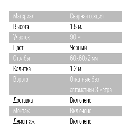
Материал
Сварная секция
Высота
1,8 м.
Участок
90 м
Цвет
Черный
Столбы
60х60х2 мм
Калитка
1.2 м
Ворота
Откатные без
автоматики 3 метра
Доставка
Включено
Монтаж
Включено
Демонтаж
Включено