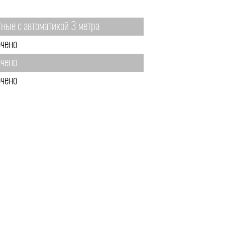
тные с автоматикой 3 метра
чено
чено
чено