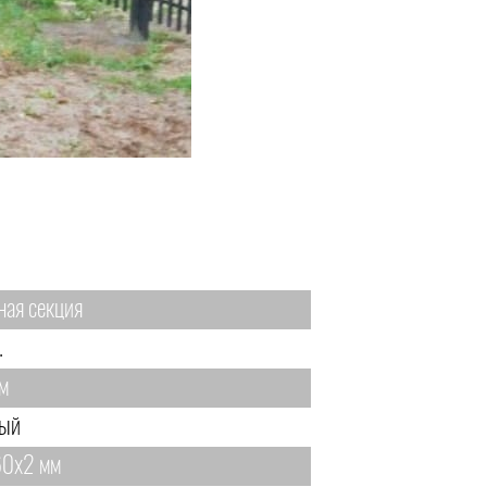
ная секция
.
м
ый
0х2 мм