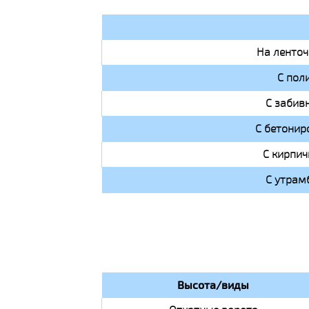
На ленто
С пол
С забив
С бетонир
С кирпи
С утрам
Высота/виды