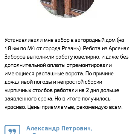
е
Устанавливали мне забор в загородный дом (на
Н
48 км по М4 от города Рязань). Ребята из Арсенал
р
Заборов выполнили работу ювелирно, и даже без
К
дополнительной оплаты отремонтировали
(
у
имеющиеся распашные ворота. По причине
с
и,
дождливой погоды и непростой сборки
н
а
кирпичных столбов работали на 2 дня дольше
с
ги
заявленного срока. Но в итоге получилось
п
красиво. Цены приемлемые, рекомендую всем.
о
а
н
го
в
Александр Петрович,