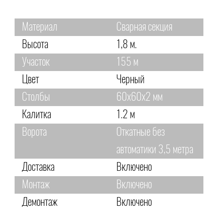
Материал
Сварная секция
Высота
1,8 м.
Участок
155 м
Цвет
Черный
Столбы
60х60х2 мм
Калитка
1.2 м
Ворота
Откатные без
автоматики 3,5 метра
Доставка
Включено
Монтаж
Включено
Демонтаж
Включено