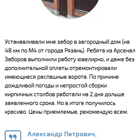
е
Устанавливали мне забор в загородный дом (на
Н
48 км по М4 от города Рязань). Ребята из Арсенал
р
Заборов выполнили работу ювелирно, и даже без
К
дополнительной оплаты отремонтировали
(
у
имеющиеся распашные ворота. По причине
с
и,
дождливой погоды и непростой сборки
н
а
кирпичных столбов работали на 2 дня дольше
с
ги
заявленного срока. Но в итоге получилось
п
красиво. Цены приемлемые, рекомендую всем.
о
а
н
го
в
Александр Петрович,