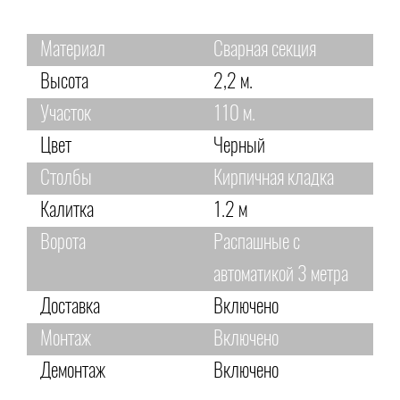
Материал
Сварная секция
Высота
2,2 м.
Участок
110 м.
Цвет
Черный
Столбы
Кирпичная кладка
Калитка
1.2 м
Ворота
Распашные с
автоматикой 3 метра
Доставка
Включено
Монтаж
Включено
Демонтаж
Включено