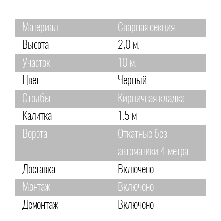
Материал
Сварная секция
Высота
2,0 м.
Участок
10 м.
Цвет
Черный
Столбы
Кирпичная кладка
Калитка
1.5 м
Ворота
Откатные без
автоматики 4 метра
Доставка
Включено
Монтаж
Включено
Демонтаж
Включено