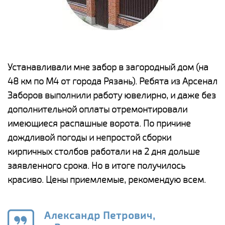
е
Устанавливали мне забор в загородный дом (на
Н
48 км по М4 от города Рязань). Ребята из Арсенал
р
Заборов выполнили работу ювелирно, и даже без
К
дополнительной оплаты отремонтировали
(
у
имеющиеся распашные ворота. По причине
с
и,
дождливой погоды и непростой сборки
н
а
кирпичных столбов работали на 2 дня дольше
с
ги
заявленного срока. Но в итоге получилось
п
красиво. Цены приемлемые, рекомендую всем.
о
а
н
го
в
Александр Петрович,