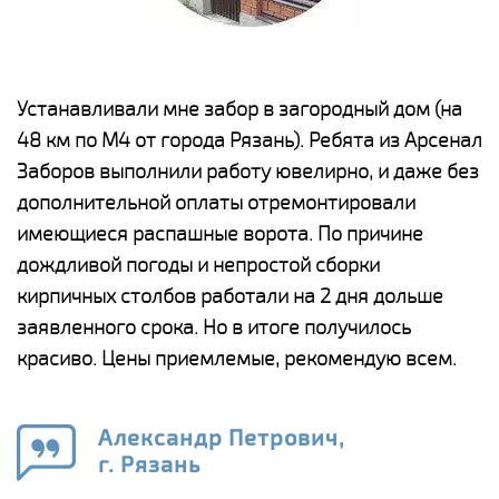
е
Устанавливали мне забор в загородный дом (на
Н
48 км по М4 от города Рязань). Ребята из Арсенал
р
Заборов выполнили работу ювелирно, и даже без
К
дополнительной оплаты отремонтировали
(
у
имеющиеся распашные ворота. По причине
с
и,
дождливой погоды и непростой сборки
н
а
кирпичных столбов работали на 2 дня дольше
с
ги
заявленного срока. Но в итоге получилось
п
красиво. Цены приемлемые, рекомендую всем.
о
а
н
го
в
Александр Петрович,
г. Рязань