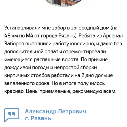
е
Устанавливали мне забор в загородный дом (на
Н
48 км по М4 от города Рязань). Ребята из Арсенал
р
Заборов выполнили работу ювелирно, и даже без
К
дополнительной оплаты отремонтировали
(
у
имеющиеся распашные ворота. По причине
с
и,
дождливой погоды и непростой сборки
н
а
кирпичных столбов работали на 2 дня дольше
с
ги
заявленного срока. Но в итоге получилось
п
красиво. Цены приемлемые, рекомендую всем.
о
а
н
го
в
Александр Петрович,
г. Рязань