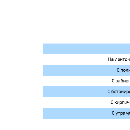
На ленто
С пол
С забив
С бетонир
С кирпи
С утрам