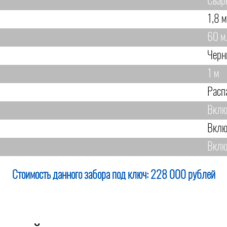
Свар
1,8 м
60 м
Черн
1 м
Расп
Вклю
Вклю
Вклю
Стоимость данного забора под ключ:
228 000 рублей