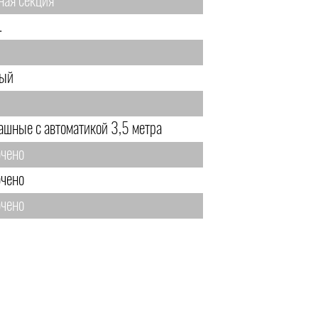
ная секция
.
.
ый
ашные с автоматикой 3,5 метра
чено
чено
чено