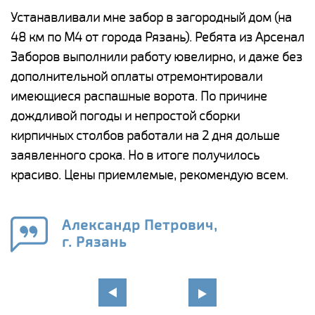
е
Устанавливали мне забор в загородный дом (на
Н
48 км по М4 от города Рязань). Ребята из Арсенал
р
Заборов выполнили работу ювелирно, и даже без
К
дополнительной оплаты отремонтировали
(
у
имеющиеся распашные ворота. По причине
с
и,
дождливой погоды и непростой сборки
н
а
кирпичных столбов работали на 2 дня дольше
с
ги
заявленного срока. Но в итоге получилось
п
красиво. Цены приемлемые, рекомендую всем.
о
а
н
го
в
Александр Петрович,
г. Рязань