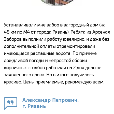
е
Устанавливали мне забор в загородный дом (на
Н
48 км по М4 от города Рязань). Ребята из Арсенал
р
Заборов выполнили работу ювелирно, и даже без
К
дополнительной оплаты отремонтировали
(
у
имеющиеся распашные ворота. По причине
с
и,
дождливой погоды и непростой сборки
н
а
кирпичных столбов работали на 2 дня дольше
с
ги
заявленного срока. Но в итоге получилось
п
красиво. Цены приемлемые, рекомендую всем.
о
а
н
го
в
Александр Петрович,
г. Рязань