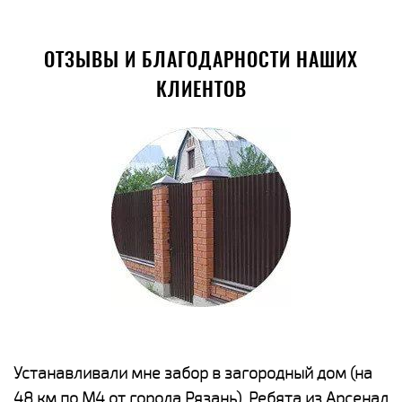
ОТЗЫВЫ И БЛАГОДАРНОСТИ НАШИХ
КЛИЕНТОВ
е
Устанавливали мне забор в загородный дом (на
Н
48 км по М4 от города Рязань). Ребята из Арсенал
р