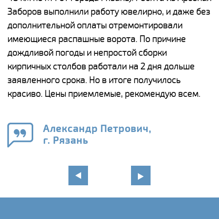
Заборов выполнили работу ювелирно, и даже без
К
дополнительной оплаты отремонтировали
(
у
имеющиеся распашные ворота. По причине
с
и,
дождливой погоды и непростой сборки
н
а
кирпичных столбов работали на 2 дня дольше
с
ги
заявленного срока. Но в итоге получилось
п
красиво. Цены приемлемые, рекомендую всем.
о
а
н
го
в
Александр Петрович,
г. Рязань