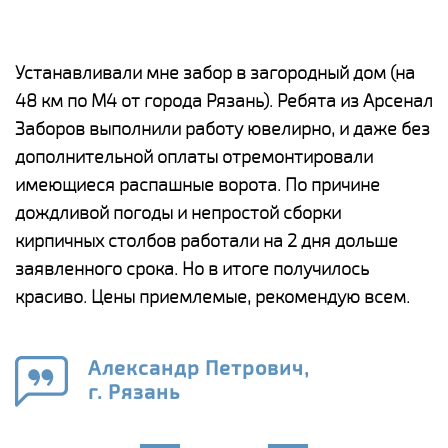
е
Устанавливали мне забор в загородный дом (на
Н
48 км по М4 от города Рязань). Ребята из Арсенал
р
Заборов выполнили работу ювелирно, и даже без
К
дополнительной оплаты отремонтировали
(
у
имеющиеся распашные ворота. По причине
с
и,
дождливой погоды и непростой сборки
н
а
кирпичных столбов работали на 2 дня дольше
с
ги
заявленного срока. Но в итоге получилось
п
красиво. Цены приемлемые, рекомендую всем.
о
а
н
го
в
Александр Петрович,
г. Рязань