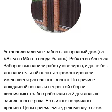
е
Устанавливали мне забор в загородный дом (на
Н
48 км по М4 от города Рязань). Ребята из Арсенал
р
Заборов выполнили работу ювелирно, и даже без
К
дополнительной оплаты отремонтировали
(
у
имеющиеся распашные ворота. По причине
с
и,
дождливой погоды и непростой сборки
н
а
кирпичных столбов работали на 2 дня дольше
с
ги
заявленного срока. Но в итоге получилось
п
красиво. Цены приемлемые, рекомендую всем.
о