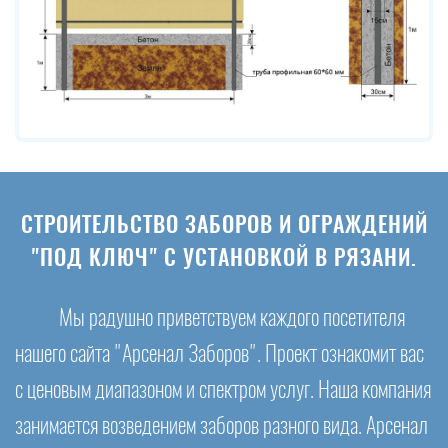
СТРОИТЕЛЬСТВО ЗАБОРОВ И ОГРАЖДЕНИЙ
"ПОД КЛЮЧ" С УСТАНОВКОЙ В РЯЗАНИ.
Мы радушно приветствуем каждого посетителя
нашего сайта "Арсенал Заборов". Проект ознакомит вас
с ценовым диапазоном и спектром услуг. Наша компания
занимается возведением заборов разного вида. Арсенал