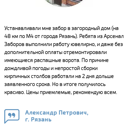
е
Устанавливали мне забор в загородный дом (на
Н
48 км по М4 от города Рязань). Ребята из Арсенал
р
Заборов выполнили работу ювелирно, и даже без
К
дополнительной оплаты отремонтировали
(
у
имеющиеся распашные ворота. По причине
с
и,
дождливой погоды и непростой сборки
н
а
кирпичных столбов работали на 2 дня дольше
с
ги
заявленного срока. Но в итоге получилось
п
красиво. Цены приемлемые, рекомендую всем.
о
а
н
го
в
Александр Петрович,
г. Рязань