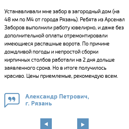
е
Устанавливали мне забор в загородный дом (на
Н
48 км по М4 от города Рязань). Ребята из Арсенал
р
Заборов выполнили работу ювелирно, и даже без
К
дополнительной оплаты отремонтировали
(
у
имеющиеся распашные ворота. По причине
с
и,
дождливой погоды и непростой сборки
н
а
кирпичных столбов работали на 2 дня дольше
с
ги
заявленного срока. Но в итоге получилось
п
красиво. Цены приемлемые, рекомендую всем.
о
а
н
го
в
Александр Петрович,
г. Рязань