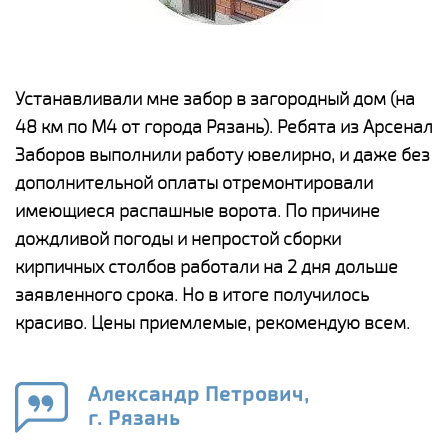
е
Устанавливали мне забор в загородный дом (на
Н
48 км по М4 от города Рязань). Ребята из Арсенал
р
Заборов выполнили работу ювелирно, и даже без
К
дополнительной оплаты отремонтировали
(
у
имеющиеся распашные ворота. По причине
с
и,
дождливой погоды и непростой сборки
н
а
кирпичных столбов работали на 2 дня дольше
с
ги
заявленного срока. Но в итоге получилось
п
красиво. Цены приемлемые, рекомендую всем.
о
а
н
го
в
Александр Петрович,
г. Рязань