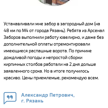
е
Устанавливали мне забор в загородный дом (на
Н
48 км по М4 от города Рязань). Ребята из Арсенал
р
Заборов выполнили работу ювелирно, и даже без
К
дополнительной оплаты отремонтировали
(
у
имеющиеся распашные ворота. По причине
с
и,
дождливой погоды и непростой сборки
н
а
кирпичных столбов работали на 2 дня дольше
с
ги
заявленного срока. Но в итоге получилось
п
красиво. Цены приемлемые, рекомендую всем.
о
а
н
го
в
Александр Петрович,
г. Рязань