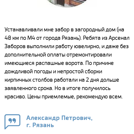
е
Устанавливали мне забор в загородный дом (на
Н
48 км по М4 от города Рязань). Ребята из Арсенал
р
Заборов выполнили работу ювелирно, и даже без
К
дополнительной оплаты отремонтировали
(
у
имеющиеся распашные ворота. По причине
с
и,
дождливой погоды и непростой сборки
н
а
кирпичных столбов работали на 2 дня дольше
с
ги
заявленного срока. Но в итоге получилось
п
красиво. Цены приемлемые, рекомендую всем.
о
а
н
го
в
Александр Петрович,
г. Рязань